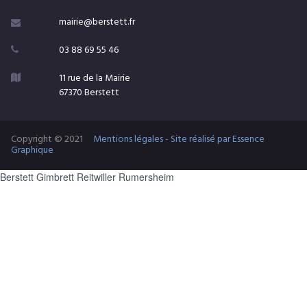
mairie@berstett.fr

03 88 69 55 46

11 rue de la Mairie

67370 Berstett
Copyright © 2021
Mentions légales
-
Site réalisé par Essence
Graphique
Berstett Gimbrett Reitwiller Rumersheim