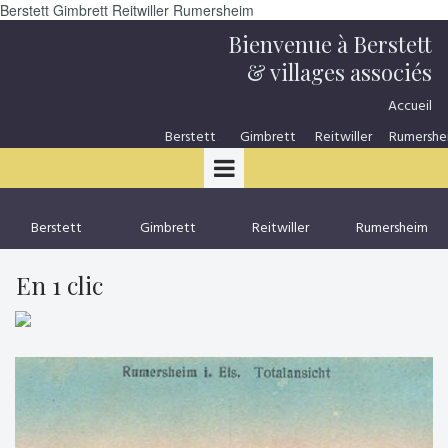
Berstett Gimbrett Reitwiller Rumersheim
Bienvenue à Berstett
& villages associés
Accueil
Berstett
...
Gimbrett
Reitwiller
Rumershe
Berstett
Gimbrett
Reitwiller
Rumersheim
En 1 clic