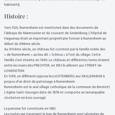
habitants).
Histoire :
Vers 1120, Rumersheim est mentionné dans des documents de
l’abbaye de Marmoutier et du couvent de Sindelsberg. L’hôpital de
Haguenau était un important propriétaire foncier à Rumersheim au
début du XIIIème siècle.
Au XIVème siècle, un château fut construit par la famille noble des
« de Rumersheim » au lieu dit « Schloss » à l’est du village. Cette
famille s’est éteinte en 1490. Le château et différentes terres étaient
entre les mains des PRECHTER, en 1651 ils allèrent aux STREIFF de
LOWENSTEIN.
En 1349, un différend opposa les LICHTENBERG aux MULLENHEIM à
propos d’un droit de patronage à Rumersheim.
Rumersheim est le seul village catholique de la commune de Berstett.
L’église Saint-Georges date de 1878 et comporte un remarquable
clocheton en bois ouvragé.
La paroisse fut constituée en 1661.
Les routes qui traversent le ban de Rumersheim sont jalonnées de