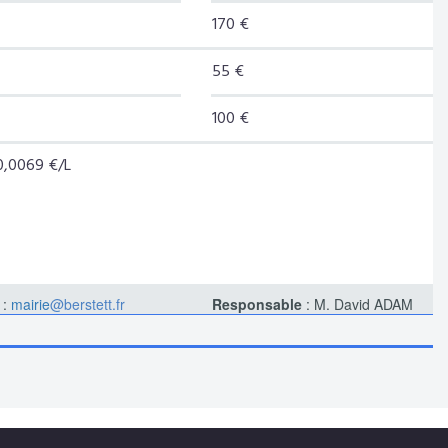
170 €
55 €
100 €
 0,0069 €/L
 :
mairie
@berstett.fr
Responsable
: M. David ADAM