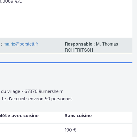
 0,0069 €/L
 :
mairie
@berstett.fr
Responsable
: M. Thomas
ROHFRITSCH
e du village - 67370 Rumersheim
ité d'accueil : environ 50 personnes
ète avec cuisine
Sans cuisine
100 €