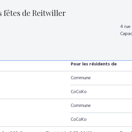
s fêtes de Reitwiller
4 rue
Capac
env
Pour les résidents de
Commune
CoCoKo
Commune
CoCoKo