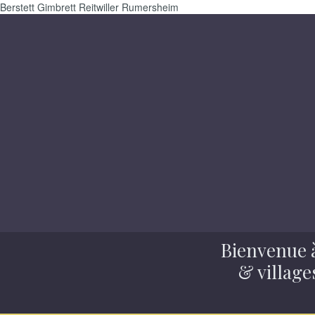
Berstett Gimbrett Reitwiller Rumersheim
Bienvenue à
& village