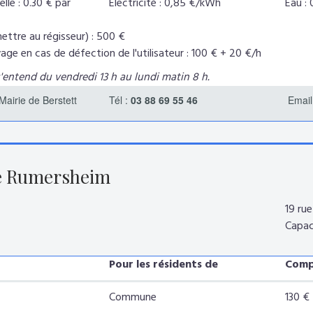
lle : 0.30 € par
Electricité : 0,85 €/kWh
Eau :
ettre au régisseur) : 500 €
age en cas de défection de l'utilisateur : 100 € + 20 €/h
entend du vendredi 13 h au lundi matin 8 h.
Mairie de Berstett
Tél :
03 88 69 55 46
Email
e Rumersheim
19 ru
Capac
Pour les résidents de
Compl
Commune
130 €