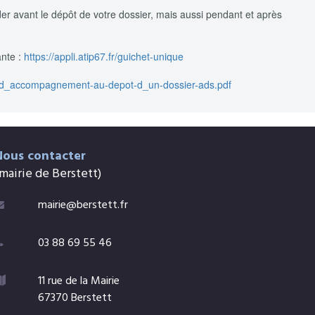
er avant le dépôt de votre dossier, mais aussi pendant et après
ante :
https://appli.atip67.fr/guichet-unique
-d_accompagnement-au-depot-d_un-dossier-ads.pdf
Nous contacter
mairie de Berstett)
mairie@berstett.fr

03 88 69 55 46

11 rue de la Mairie

67370 Berstett