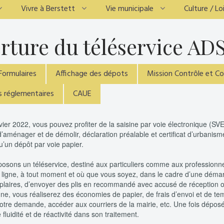
Vivre à Berstett
Vie municipale
Culture / Loi
rture du téléservice AD
Formulaires
Affichage des dépots
Mission Contrôle et C
 réglementaires
CAUE
nvier 2022, vous pouvez profiter de la saisine par voie électronique (
d’aménager et de démolir, déclaration préalable et certificat d’urbani
u’un dépôt par voie papier.
sons un téléservice, destiné aux particuliers comme aux professionnels
 ligne, à tout moment et où que vous soyez, dans le cadre d’une déma
plaires, d’envoyer des plis en recommandé avec accusé de réception ou
gne, vous réaliserez des économies de papier, de frais d’envoi et de 
votre demande, accéder aux courriers de la mairie, etc. Une fois dépos
 fluidité et de réactivité dans son traitement.