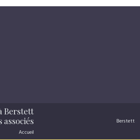
 Berstett
s associés
Berstett
...
Accueil