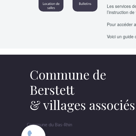
Les services d
l’instruction d
Pour accéder a
Voici un guide
Commune de
Berstett
& villages associés
Commune du Bas-Rhin