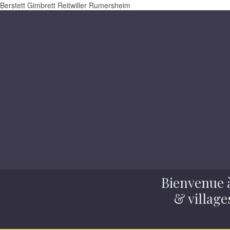
Berstett Gimbrett Reitwiller Rumersheim
Bienvenue à
& village